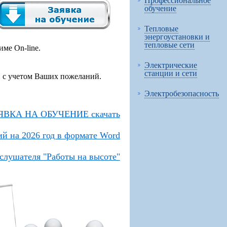
Профессиональное
обучение
Тепловые
энергоустановки и
тепловые сети
ме On-line.
Электрические
станции и сети
 с учетом Ваших пожеланий.
Электробезопасность
ЯВКА НА ОБУЧЕНИЕ скачать
й на 2026 год в формате Word
слушателя "Работы на высоте"