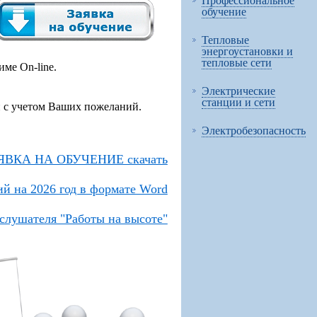
Профессиональное
обучение
Тепловые
энергоустановки и
тепловые сети
ме On-line.
Электрические
станции и сети
 с учетом Ваших пожеланий.
Электробезопасность
ЯВКА НА ОБУЧЕНИЕ скачать
й на 2026 год в формате Word
слушателя "Работы на высоте"