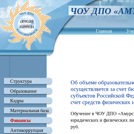
ЧОУ ДПО «АМ
Главная
Уче
Сведения об обра
Структура
Об объеме образовательн
осуществляется за счет 
Образование
субъектов Российской Фе
Кадры
счет средств физических 
Материальная база
Обучение в ЧОУ ДПО «Амурский
юридических и физических лиц
Финансы
руб.
Антикоррупция