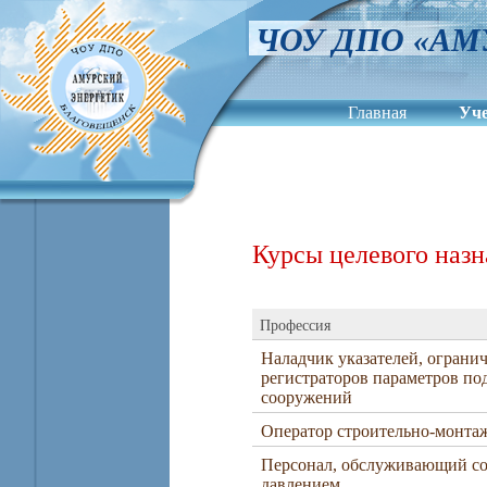
ЧОУ ДПО «АМ
Главная
Уч
Сведения об обра
Курсы целевого назн
Профессия
Наладчик указателей, ограни
регистраторов параметров п
сооружений
Оператор строительно-монта
Персонал, обслуживающий со
давлением